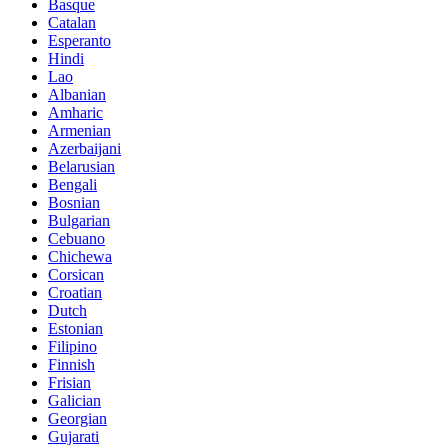
Basque
Catalan
Esperanto
Hindi
Lao
Albanian
Amharic
Armenian
Azerbaijani
Belarusian
Bengali
Bosnian
Bulgarian
Cebuano
Chichewa
Corsican
Croatian
Dutch
Estonian
Filipino
Finnish
Frisian
Galician
Georgian
Gujarati