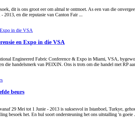
soek, dit is ons groot eer om almal te ontmoet. As een van die onverge
- 2013, en die reputasie van Canton Fair ...
erensie en Expo in die VSA
rnational Engineered Fabric Conference & Expo in Miami, VSA, bygewoon
 die handelsmerk van PEIXIN. Ons is trots om die handel met RP aan 
eefde beurs
anaf 29 Mei tot 1 Junie - 2013 is suksesvol in Istanboel, Turkye, geh
ing besoek het. En hul soort ondersteuning het ons uitstalling 'n goeie .