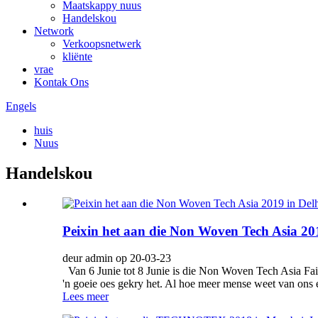
Maatskappy nuus
Handelskou
Network
Verkoopsnetwerk
kliënte
vrae
Kontak Ons
Engels
huis
Nuus
Handelskou
Peixin het aan die Non Woven Tech Asia 201
deur admin op 20-03-23
Van 6 Junie tot 8 Junie is die Non Woven Tech Asia Fai
'n goeie oes gekry het. Al hoe meer mense weet van ons e
Lees meer