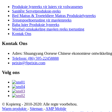
Produksie lynreeks vir luiers vir volwassenes
Sanitêre Servetproduksie-reeks
Bed Matras & Troeteldiere Matras Produksielynreeks
Terugspoeltoerusting vir masjienreeks
Baba luier Produksie lynreeks
Weefsel omskakeling masjien reeks toerusting
Kontak Ons
Kontak Ons
Adres: Shuangyang Oorsese Chinese ekonomiese ontwikkelin
Telefoon: (86) 595-22458888
peixin@fjpeixin.com
Volg ons
© Kopiereg - 2010-2020: Alle regte voorbehou.
Warm produkte
-
Sitemap
-
AMP Mobile