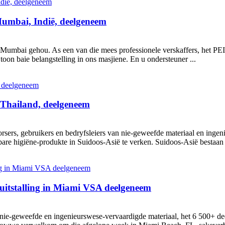
mbai, Indië, deelgeneem
in Mumbai gehou. As een van die mees professionele verskaffers, het 
oon baie belangstelling in ons masjiene. En u ondersteuner ...
Thailand, deelgeneem
sers, gebruikers en bedryfsleiers van nie-geweefde materiaal en ing
 higiëne-produkte in Suidoos-Asië te verken. Suidoos-Asië bestaan ​​u
 uitstalling in Miami VSA deelgeneem
nie-geweefde en ingenieurswese-vervaardigde materiaal, het 6 500+ de