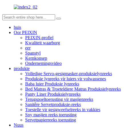
huis
Oor PEIXIN
PEIXIN-profiel
Kwaliteit waarborg
eer
Spanstyl
Kernkonsep
Ondernemingsvideo
produkte
Volledige Servo-gesigmasker-produksielynreeks
Produksie lynreeks vir luiers vir volwassenes
Baba luier Produksie lynreeks
Bed Matras & Troeteldiere Matras Produksielynreeks
Panty Liner Produksielynreeks
Terugspoeltoerusting vir masjienreeks
Sanitêre Servetproduksie-reeks
Toestelle vir gesigweefselreeks in vakkies
Sny masjien reeks toerusting
Servetpapierreeks toerusting
Nuus