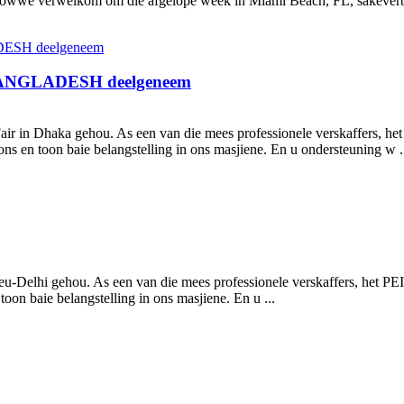
stowwe verwelkom om die afgelope week in Miami Beach, FL, sakeverbi
BANGLADESH deelgeneem
 in Dhaka gehou. As een van die mees professionele verskaffers, he
ns en toon baie belangstelling in ons masjiene. En u ondersteuning w .
Nieu-Delhi gehou. As een van die mees professionele verskaffers, het 
oon baie belangstelling in ons masjiene. En u ...