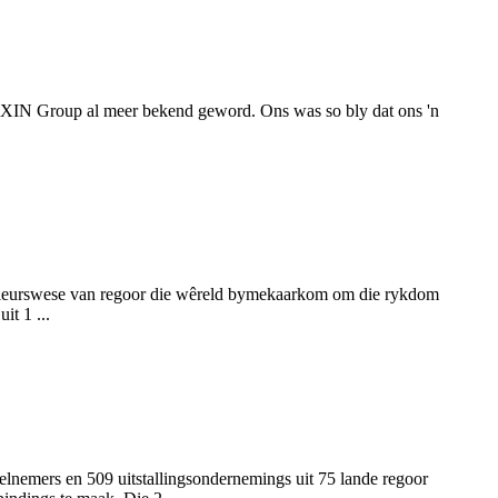
PEIXIN Group al meer bekend geword. Ons was so bly dat ons 'n
enieurswese van regoor die wêreld bymekaarkom om die rykdom
it 1 ...
elnemers en 509 uitstallingsondernemings uit 75 lande regoor