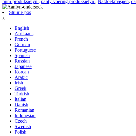
mini-produksielyn
,
panty-voering-produksielyn
,
Natdoekmasjien
,
da
Stuur e-pos
x
English
Afrikaans
French
German
Portuguese
Spanish
Russian
Japanese
Korean
Arabic
Irish
Greek
Turkish
Italian
Danish
Romanian
Indonesian
Czech
Swedish
Polish